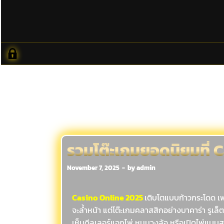
รวมโต๊ะเกมยอดนิยมที่ C
November 7, 2025
-
by
admin
Casino Online 2025
เติบโตแบบก้าวกระโดด เพร
จะล้ำหน้า แต่โต๊ะเกมคลาสสิกอย่างบาคาร่า รูเล็ต
เห็นดีลเลอร์แจกไพ่ หมุนวงล้อ หรือเปิดไพ่แบบส