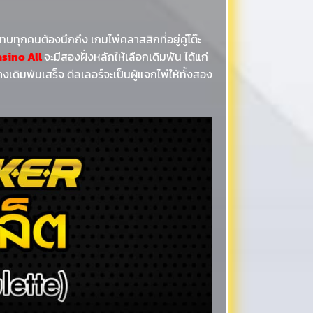
ทบทุกคนต้องนึกถึง เกมไพ่คลาสสิกที่อยู่คู่โต๊ะ
sino All
จะมีสองฝั่งหลักให้เลือกเดิมพัน ได้แก่
างเดิมพันเสร็จ ดีลเลอร์จะเป็นผู้แจกไพ่ให้ทั้งสอง