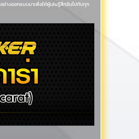
อย่างออกแบบมาเพื่อให้ผู้เล่นรู้สึกอินไปกับทุก