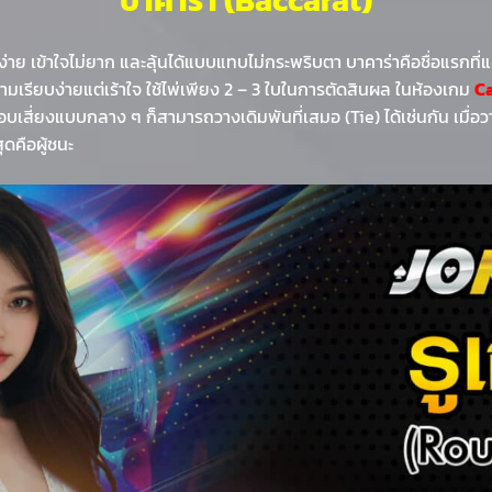
บาคาร่า (Baccarat)
่นง่าย เข้าใจไม่ยาก และลุ้นได้แบบแทบไม่กระพริบตา บาคาร่าคือชื่อแรกที่แ
เรียบง่ายแต่เร้าใจ ใช้ไพ่เพียง 2 – 3 ใบในการตัดสินผล ในห้องเกม
Ca
รชอบเสี่ยงแบบกลาง ๆ ก็สามารถวางเดิมพันที่เสมอ (Tie) ได้เช่นกัน เมื่อว
ดคือผู้ชนะ