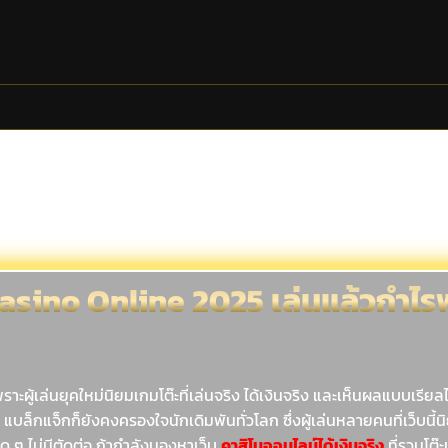
🎉 ยินด
asino Online 2025 เล่นแล้วกำไรพ
าะผู้เล่นยุคใหม่นิยมเกมโต๊ะที่เล่นจริง ได้เงินจริง และเห็นผลแบบเรีย
 แบล็กแจ็กก็ยังคงครองใจนักเดิมพันทั่วโลก ซึ่งผู้เล่นหลายคนที่เว็บนี้
ด ๆ ไม่มีตัดต่อ ถ้ากำลังมองหาเว็บ
คาสิโนออนไลน์ได้เงินจริง
ที่รวมโต๊