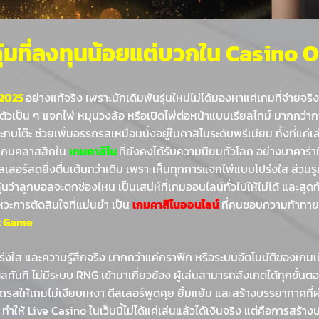
้มที่ลงทุนน้อยแต่บวกใน
Casino O
 2025
อย่างแท้จริง เพราะนักเดิมพันรุ่นใหม่ไม่ได้มองหาแค่เกมที่จ่ายจร
ัวเป็น ๆ แจกไพ่ หมุนวงล้อ หรือเปิดไพ่ต่อหน้าแบบเรียลไทม์ มากกว่ากา
โต๊ะ ช่วยเพิ่มอรรถรสเหมือนนั่งอยู่ในคาสิโนระดับพรีเมียม ทั้งที่แค่เ
ต๊ะเกมคลาสสิกใน
เกมคาสิโน
ที่ยังคงได้รับความนิยมทั่วโลก อย่างบาคาร่าที
ลอร์สดยิ่งตื่นเต้นกว่าเดิม เพราะเห็นทุกการแจกไพ่แบบโปร่งใส ส่วนรูเล็
ว่าลูกบอลจะตกช่องไหน เป็นเสน่ห์ที่เกมออนไลน์ทั่วไปให้ไม่ได้ และสุดท
งหวะการตัดสินใจที่แม่นยำ เป็น
เกมคาสิโนออนไลน์
ที่คนชอบความท้าทายหล
ot Game
ปร่งใส และความรู้สึกจริง มากกว่าแค่กราฟิก หรือระบบอัตโนมัติของเกม
ทันที ไม่มีระบบ RNG เข้ามาเกี่ยวข้อง ผู้เล่นสามารถสังเกตได้ทุกขั้นตอน
ถรสให้เกมไม่เงียบเหงา ดีลเลอร์พูดคุย ยิ้มแย้ม และสร้างบรรยากาศท
้ Live Casino ในเว็บนี้ไม่ได้แค่เล่นแล้วได้เงินจริง แต่คือการสร้าง