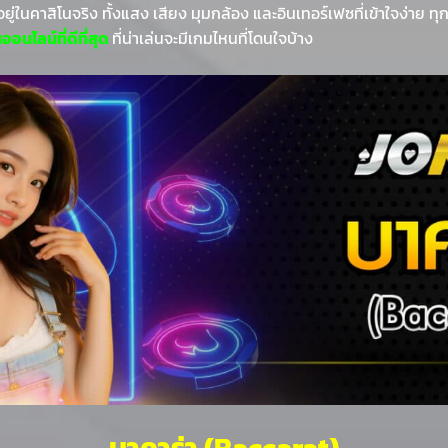
่ในคาสิโนจริง ทั้งแสง เสียง มุมกล้อง และอินเทอร์เฟซที่เข้าใจง่าย ทุก
ออนไลน์ที่ดีที่สุด
ที่น่าเล่นจะมีเกมไหนที่โดนใจบ้าง