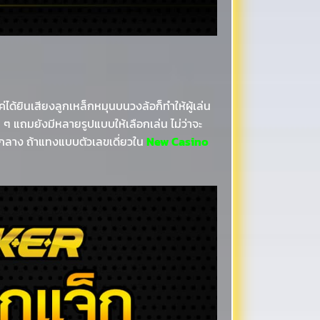
่ได้ยินเสียงลูกเหล็กหมุนบนวงล้อก็ทำให้ผู้เล่น
มาก ๆ แถมยังมีหลายรูปแบบให้เลือกเล่น ไม่ว่าจะ
ดับกลาง ถ้าแทงแบบตัวเลขเดี่ยวใน
New Casino