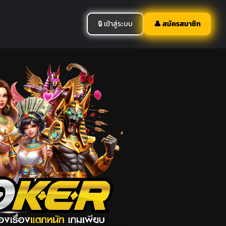
🔒 เข้าสู่ระบบ
👤 สมัครสมาชิก