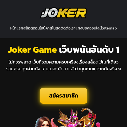
หน้าแรก
สล็อตออนไลน์
คาสิโนสด
ติดต่อเรา
แทงบอลออนไลน์
Sitemap
Joker Game
เว็บพนันอันดับ 1
ไม่ควรพลาด เว็บที่รวมความครบเครื่องเรื่องสล็อตไว้ในที่เดียว
รวมครบทุกค่ายดัง เกมเยอะ คัดมาแล้วว่าทุกเกมแตกหนักจริง ๆ
สมัครสมาชิก