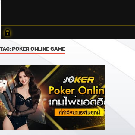
TAG:
POKER ONLINE GAME