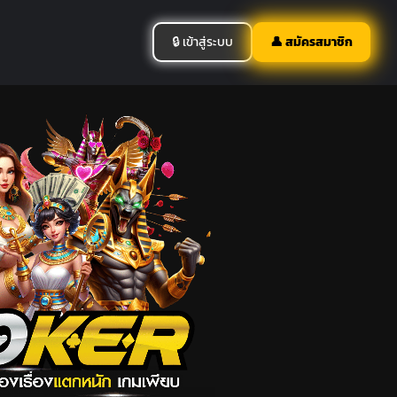
🔒 เข้าสู่ระบบ
👤 สมัครสมาชิก