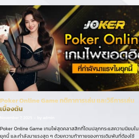
Poker Online Game กติกาการเล่น และวิธีการเล่น
เบื้องต้น
November 7, 2025
-
by
admin
Poker Online Game เกมไพ่สุดคลาสสิกที่โดนปลุกกระแสความนิยมใน
ยุคนี้ และกำลังมาแรงสุด ๆ ด้วยความท้าทายของการเดิมพันที่ต้องใช้