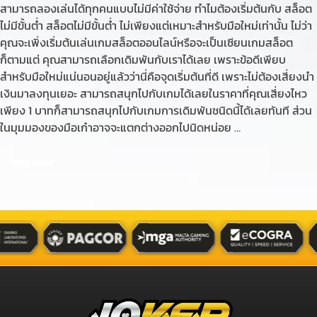
สามารถลองเล่นได้ทุกคนแบบไม่มีค่าใช้จ่าย ทำไมต้องเริ่มต้นกับ สล็อต
ไม่มีขั้นต่ำ สล็อตไม่มีขั้นต่ำ ไม่เพียงแต่เหมาะสำหรับมือใหม่เท่านั้น ไม่ว่า
คุณจะเพิ่งเริ่มต้นเล่นเกมสล็อตออนไลน์หรือจะเป็นเซียนเกมสล็อต
ก็ตามแต่ คุณสามารถเลือกเดิมพันกับเราได้เลย เพราะข้อดีเพียบ
สำหรับมือใหม่แน่นอนอยู่แล้วว่านี่คือจุดเริ่มต้นที่ดี เพราะไม่ต้องเสี่ยงนำ
เงินมาลงทุนเยอะ สามารถสนุกไปกับเกมได้เลยในราคาที่คุณเสี่ยงไหว
เพียง 1 บาทก็สามารถสนุกไปกับเกมการเดิมพันชนิดนี้ได้เลยทันที ส่วน
ในมุมมองของมือเก๋าอาจจะแตกต่างออกไปนิดหน่อย …
READ MORE