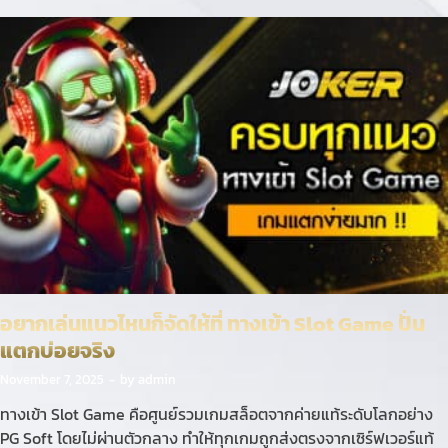
อยากเล่นแนวไหนก็จัดให้ที่ ทางเข้า Slot Game ปั่น
แตกบ่อยจริง
November 7, 2025
-
by
admin
ทางเข้า Slot Game คือศูนย์รวมเกมสล็อตจากค่ายแท้ระดับโลกอย่าง
PG Soft โดยไม่ผ่านตัวกลาง ทำให้ทุกเกมถูกส่งตรงจากเซิร์ฟเวอร์แท้