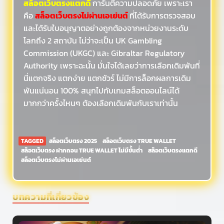
สล็อตเว็บตรงแตกดี
การันตีความปลอดภัย เพราะเรา
คือ
สล็อตเว็บตรงไม่ผ่านเอเย่นต์
ที่ได้รับการตรวจสอบ
และได้รับใบอนุญาตอย่างถูกต้องจากหน่วยงานระดับ
โลกถึง 2 สถาบัน ไม่ว่าจะเป็น UK Gambling
Commission (UKGC) และ Gibraltar Regulatory
Authority เพราะฉะนั้น มั่นใจได้เลยว่าการเลือกเดิมพันที่
นี่แตกจริง แตกง่าย แตกชัวร์ ไม่มีการล็อกผลการเดิม
พันแน่นอน 100% สนุกไปกับเกมสล็อตออนไลน์ได้
มากกว่าครั้งไหนๆ ต้องเลือกเดิมพันกับเราเท่านั้น
TAGGED
สล็อตเว็บตรง 2025
สล็อตเว็บตรง TRUE WALLET
สล็อตเว็บตรง ฝากถอน TRUE WALLET ไม่มีขั้นต่ำ
สล็อตเว็บตรงแตกดี
สล็อตเว็บตรงไม่ผ่านเอเย่นต์
บทความที่เกี่ยวข้อง