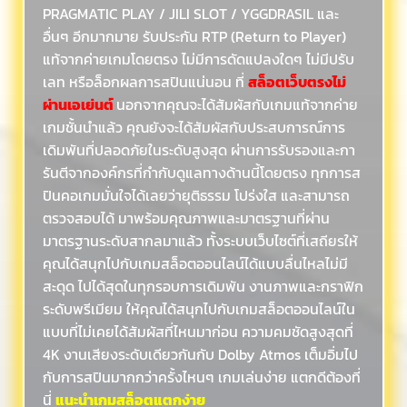
PRAGMATIC PLAY / JILI SLOT / YGGDRASIL และ
อื่นๆ อีกมากมาย รับประกัน RTP (Return to Player)
แท้จากค่ายเกมโดยตรง ไม่มีการดัดแปลงใดๆ ไม่มีปรับ
เลท หรือล็อกผลการสปินแน่นอน ที่
สล็อตเว็บตรงไม่
ผ่านเอเย่นต์
นอกจากคุณจะได้สัมผัสกับเกมแท้จากค่าย
เกมชั้นนำแล้ว คุณยังจะได้สัมผัสกับประสบการณ์การ
เดิมพันที่ปลอดภัยในระดับสูงสุด ผ่านการรับรองและกา
รันตีจากองค์กรที่กำกับดูแลทางด้านนี้โดยตรง ทุกการส
ปินคอเกมมั่นใจได้เลยว่ายุติธรรม โปร่งใส และสามารถ
ตรวจสอบได้ มาพร้อมคุณภาพและมาตรฐานที่ผ่าน
มาตรฐานระดับสากลมาแล้ว ทั้งระบบเว็บไซต์ที่เสถียรให้
คุณได้สนุกไปกับเกมสล็อตออนไลน์ได้แบบลื่นไหลไม่มี
สะดุด ไปได้สุดในทุกรอบการเดิมพัน งานภาพและกราฟิก
ระดับพรีเมียม ให้คุณได้สนุกไปกับเกมสล็อตออนไลน์ใน
แบบที่ไม่เคยได้สัมผัสที่ไหนมาก่อน ความคมชัดสูงสุดที่
4K งานเสียงระดับเดียวกันกับ
Dolby Atmos เต็มอิ่มไป
กับการสปินมากกว่าครั้งไหนๆ เกมเล่นง่าย แตกดีต้องที่
นี่
แนะนำเกมสล็อตแตกง่าย