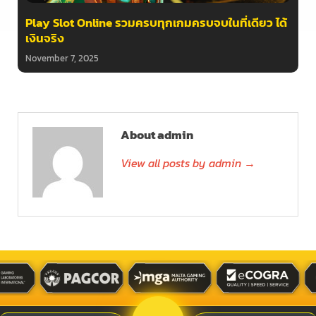
Play Slot Online รวมครบทุกเกมครบจบในที่เดียว ได้
เงินจริง
November 7, 2025
About admin
View all posts by admin
→