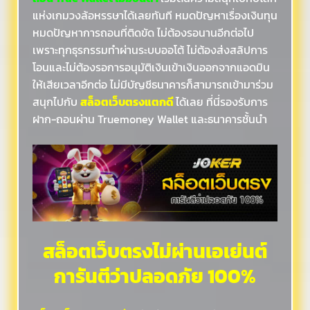
แห่งเกมวงล้อหรรษาได้เลยทันที หมดปัญหาเรื่องเงินทุน
หมดปัญหาการถอนที่ติดขัด ไม่ต้องรอนานอีกต่อไป
เพราะทุกธุรกรรมทำผ่านระบบออโต้ ไม่ต้องส่งสลิปการ
โอนและไม่ต้องรอการอนุมัติเงินเข้าเงินออกจากแอดมิน
ให้เสียเวลาอีกต่อ ไม่มีบัญชีธนาคารก็สามารถเข้ามาร่วม
สนุกไปกับ
สล็อตเว็บตรงแตกดี
ได้เลย ที่นี่รองรับการ
ฝาก-ถอนผ่าน Truemoney Wallet และธนาคารชั้นนำ
สล็อตเว็บตรงไม่ผ่านเอเย่นต์
การันตีว่าปลอดภัย 100%