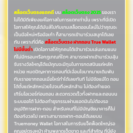
สล็อตเว็บตรงแตกดี
บน
สล็อตเว็บตรง 2025
ของเรา
ไม่ได้มีดีเพียงแค่โอกาสในการแตกเท่านั้น เพราะที่นี่เปิด
โอกาสให้คุณได้มันส์ไปกับเกมสล็อตออนไลน์ไม่ว่าคุณจะ
เป็นมือใหม่หรือมือเก๋า ก็สามารถเข้ามาร่วมสนุกได้เลย
ทัน เพราะที่นี่คือ
สล็อตเว็บตรง ฝากถอน True Wallet
ไม่มีขั้นต่ำ
เปิดโอกาสให้ทุกคนได้เข้ามาร่วมเล่นเกมแบบ
ที่ไม่มีกรอบหรือกฎเกณฑ์ใดๆ สามารถฝากเข้ามาร่วมลุ้น
รับรางวัลใหญ่ได้แม้คุณจะมีทุนในการกดสปินแค่หลัก
หน่วย หมดปัญหาการถอนที่มีเงื่อนไขมากมายเดิมพัน
กับเราอยากถอนเมื่อไหร่ทำได้เลยทันที ไม่มีข้อแม้ใด ถอน
ได้ตั้งแต่หลักหน่วยไปจนถึงหลักล้าน ไม่ต้องทำยอด
เทิร์นโอเวอร์ก่อนถอน สะดวกรวดเร็วทั้งฝากและถอนบน
ระบบออโต้ ไม่ต้องทำธุรกรรมผ่านแอดมินไม่ต้องรอ
อนุมัติการฝาก-ถอน สำหรับคนที่ไม่มีบัญชีธนาคารก็ไม่
ต้องกังวลไป เพราะสามารถฝาก-ถอนได้เลยบน
Truemoney Wallet โอกาสในการรับแจ็คพ็อตใหญ่รอ
คุณอยู่ตรงหน้า ห้ามพลาดเด็ดขาด และที่สำคัญ ที่นี่ยัง