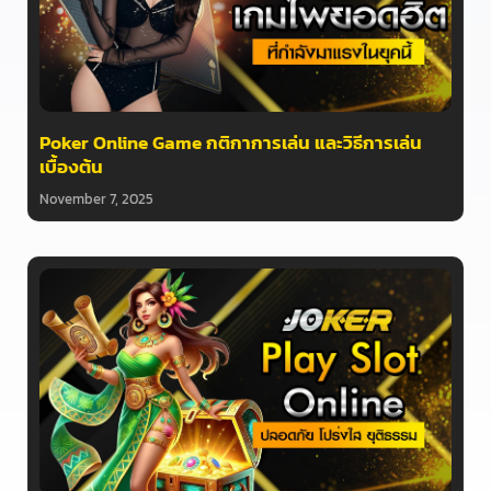
Poker Online Game กติกาการเล่น และวิธีการเล่น
เบื้องต้น
November 7, 2025